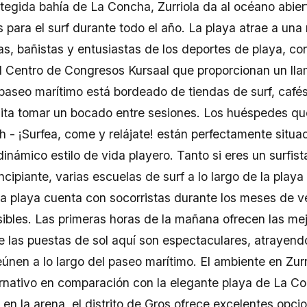
otegida bahía de La Concha, Zurriola da al océano abie
 para el surf durante todo el año. La playa atrae a una 
as, bañistas y entusiastas de los deportes de playa, con
el Centro de Congresos Kursaal que proporcionan un lla
paseo marítimo está bordeado de tiendas de surf, café
ilita tomar un bocado entre sesiones. Los huéspedes qu
h - ¡Surfea, come y relájate! están perfectamente situa
inámico estilo de vida playero. Tanto si eres un surfi
ncipiante, varias escuelas de surf a lo largo de la playa
La playa cuenta con socorristas durante los meses de 
sibles. Las primeras horas de la mañana ofrecen las me
e las puestas de sol aquí son espectaculares, atrayend
eúnen a lo largo del paseo marítimo. El ambiente en Zur
ernativo en comparación con la elegante playa de La 
o en la arena, el distrito de Gros ofrece excelentes opci