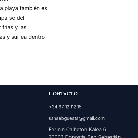
La playa también es
aparse del
frías y las
as y surfea dentro
Contacto
+34 67 12 112 15
sansebguests@gmail.com
Fermin Calbeton Kalea 6
20003 Donostia San Sebastián