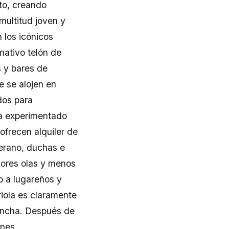
rto, creando
multitud joven y
 los icónicos
mativo telón de
s y bares de
e se alojen en
dos para
sta experimentado
 ofrecen alquiler de
verano, duchas e
jores olas y menos
o a lugareños y
riola es claramente
Concha. Después de
ones