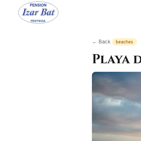
← Back
beaches
Playa 